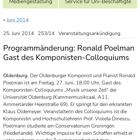
Mediengestaltung
Service für Uni-Beschäftigte
]
7
Informationen zur
Barrierefreiheit
«
Juni 2014
25. Juni 2014 253/14 Veranstaltungsankündigung
Programmänderung: Ronald Poelman
Gast des Komponisten-Colloquiums
Oldenburg.
Der Oldenburger Komponist und Pianist Ronald
Poelman ist am Freitag, 27. Juni, 18.00 Uhr, Gast des
Komponisten-Colloquiums „Musik unserer Zeit“ der
Universität Oldenburg (Kammermusiksaal, A11,
Ammerländer Heerstraße 69). Er springt für den erkrankten
Klaus Oldemeyer. Veranstalterin des Colloquiums ist die
Komponistin und Hochschullehrerin Prof. Violeta Dinescu.
Poelmann studierte am Conservatorium Groningen
(Niederlande). Wichtige Impulse für sein Schaffen erhielt er