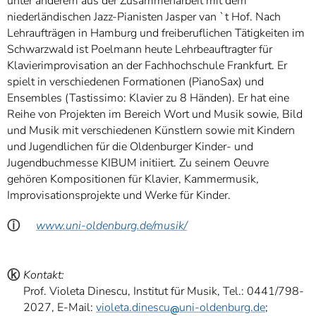
unter anderem aus der Zusammenarbeit mit dem
niederländischen Jazz-Pianisten Jasper van `t Hof. Nach
Lehraufträgen in Hamburg und freiberuflichen Tätigkeiten im
Schwarzwald ist Poelmann heute Lehrbeauftragter für
Klavierimprovisation an der Fachhochschule Frankfurt. Er
spielt in verschiedenen Formationen (PianoSax) und
Ensembles (Tastissimo: Klavier zu 8 Händen). Er hat eine
Reihe von Projekten im Bereich Wort und Musik sowie, Bild
und Musik mit verschiedenen Künstlern sowie mit Kindern
und Jugendlichen für die Oldenburger Kinder- und
Jugendbuchmesse KIBUM initiiert. Zu seinem Oeuvre
gehören Kompositionen für Klavier, Kammermusik,
Improvisationsprojekte und Werke für Kinder.
ⓘ
www.uni-oldenburg.de/musik/
ⓚ
Kontakt:
Prof. Violeta Dinescu, Institut für Musik, Tel.: 0441/798-
2027, E-Mail:
violeta.dinescu
uni-oldenburg.de
;