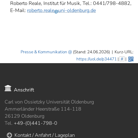
Roberto Reale, Institut für Musik, Tel.: 0441/798-4882,
E-Mail:
roberto.reale
uni-oldenburg.de
Presse & Kommunikation
(Stand: 24.06.2026)
|
Kurz-URL:
https://uol.de/p34471
|
#
|
Anschrift
Carl von Ossietzky Universität Oldenburg
Ammerländer Heerstraße 114-118
26129 Oldenburg
Tel.
+49-(0)441-798-0
Kontakt / Anfahrt / Lageplan