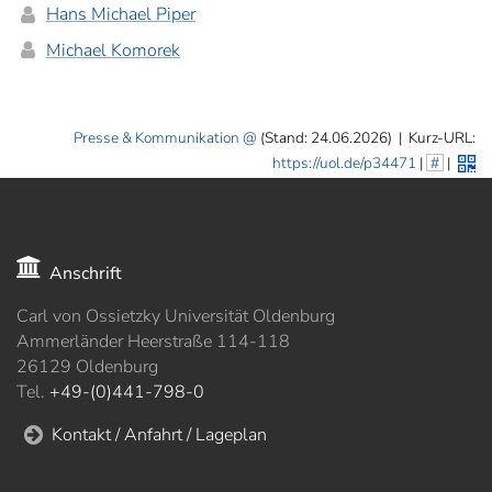
Hans Michael Piper
Michael Komorek
Presse & Kommunikation
(Stand: 24.06.2026)
|
Kurz-URL:
https://uol.de/p34471
|
#
|
Anschrift
Carl von Ossietzky Universität Oldenburg
Ammerländer Heerstraße 114-118
26129 Oldenburg
Tel.
+49-(0)441-798-0
Kontakt / Anfahrt / Lageplan