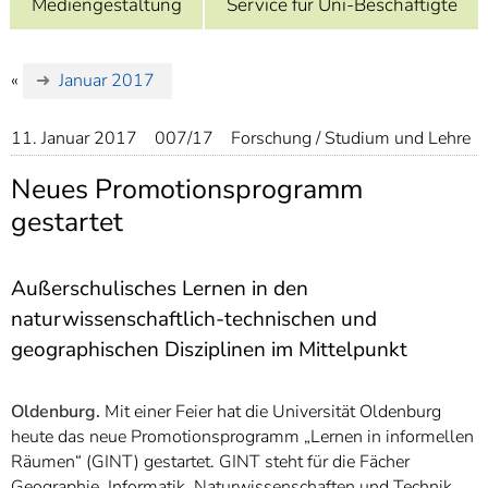
Mediengestaltung
Service für Uni-Beschäftigte
]
7
Informationen zur
Barrierefreiheit
«
Januar 2017
11. Januar 2017
007/17
Forschung / Studium und Lehre
Neues Promotionsprogramm
gestartet
Außerschulisches Lernen in den
naturwissenschaftlich-technischen und
geographischen Disziplinen im Mittelpunkt
Oldenburg.
Mit einer Feier hat die Universität Oldenburg
heute das neue Promotionsprogramm „Lernen in informellen
Räumen“ (GINT) gestartet. GINT steht für die Fächer
Geographie, Informatik, Naturwissenschaften und Technik.