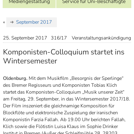
Mediengestaltung
Service für Uni-Beschäftigte
]
7
Informationen zur
Barrierefreiheit
«
September 2017
25. September 2017
316/17
Veranstaltungsankündigung
Komponisten-Colloquium startet ins
Wintersemester
Oldenburg.
Mit dem Musikfilm „Besorgnis der Sperlinge“
des Bremer Regisseurs und Komponisten Tobias Klich
startet das Komponisten-Colloquium „Musik unserer Zeit“
am Freitag, 29. September, in das Wintersemester 2017/18.
Der Film inszeniert die gleichnamige Komposition für
Blockflöte und elektronische Zuspielung der iranischen
Komponistin Farzia Fallah. Ab 19.00 Uhr berichten Fallah,
Klich sowie die Flötistin Luisa Klaus im Sophie Drinker
Institut in Bremen (Außer der Schleifmühle 28, 28203