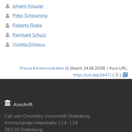
Johann Kreuzer
Peter Schleuning
Roberto Reale
Reinhard Schulz
Violeta Dinescu
Presse & Kommunikation
(Stand: 24.06.2026)
|
Kurz-URL:
https://uol.de/p34471
|
#
|
Anschrift
Carl von Ossietzky Universität Oldenburg
Ammerländer Heerstraße 114-118
26129 Oldenburg