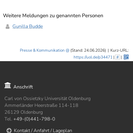
Weitere Meldungen zu genannten Personen
Gunilla Budde
Presse & Kommunikation
(Stand: 24.06.2026)
|
Kurz-URL:
https://uol.de/p34471
|
#
|
Anschrift
Carl von Ossietzky Universität Oldenburg
Ammerländer Heerstraße 114-118
26129 Oldenburg
Tel.
+49-(0)441-798-0
Kontakt / Anfahrt / Lageplan