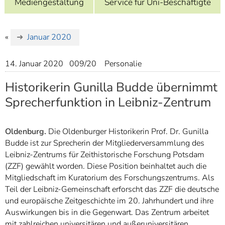
Mediengestaltung
Service für Uni-Beschäftigte
]
7
Informationen zur
Barrierefreiheit
«
Januar 2020
14. Januar 2020
009/20
Personalie
Historikerin Gunilla Budde übernimmt
Sprecherfunktion in Leibniz-Zentrum
Oldenburg.
Die Oldenburger Historikerin Prof. Dr. Gunilla
Budde ist zur Sprecherin der Mitgliederversammlung des
Leibniz-Zentrums für Zeithistorische Forschung Potsdam
(ZZF) gewählt worden. Diese Position beinhaltet auch die
Mitgliedschaft im Kuratorium des Forschungszentrums. Als
Teil der Leibniz-Gemeinschaft erforscht das ZZF die deutsche
und europäische Zeitgeschichte im 20. Jahrhundert und ihre
Auswirkungen bis in die Gegenwart. Das Zentrum arbeitet
mit zahlreichen universitären und außeruniversitären