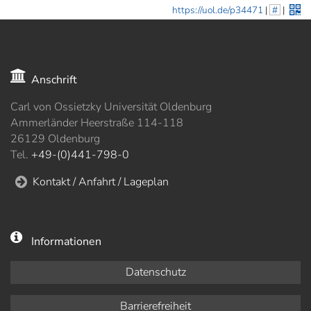
https://uol.de/p34471
|
#
|
Anschrift
Carl von Ossietzky Universität Oldenburg
Ammerländer Heerstraße 114-118
26129 Oldenburg
Tel.
+49-(0)441-798-0
Kontakt / Anfahrt / Lageplan
Informationen
Datenschutz
Barrierefreiheit