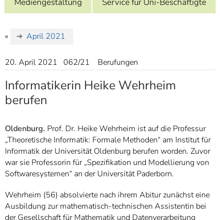
Mediengestaltung
Service für Uni-Beschäftigte
]
7
Informationen zur
Barrierefreiheit
«
April 2021
20. April 2021
062/21
Berufungen
Informatikerin Heike Wehrheim
berufen
Oldenburg.
Prof. Dr. Heike Wehrheim ist auf die Professur
„Theoretische Informatik: Formale Methoden“ am Institut für
Informatik der Universität Oldenburg berufen worden. Zuvor
war sie Professorin für „Spezifikation und Modellierung von
Softwaresystemen“ an der Universität Paderborn.
Wehrheim (56) absolvierte nach ihrem Abitur zunächst eine
Ausbildung zur mathematisch-technischen Assistentin bei
der Gesellschaft für Mathematik und Datenverarbeitung