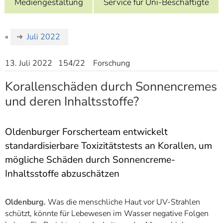
Mediengestaltung
Service für Uni-Beschäftigte
]
7
Informationen zur
Barrierefreiheit
«
Juli 2022
13. Juli 2022
154/22
Forschung
Korallenschäden durch Sonnencremes
und deren Inhaltsstoffe?
Oldenburger Forscherteam entwickelt
standardisierbare Toxizitätstests an Korallen, um
mögliche Schäden durch Sonnencreme-
Inhaltsstoffe abzuschätzen
Oldenburg.
Was die menschliche Haut vor UV-Strahlen
schützt, könnte für Lebewesen im Wasser negative Folgen