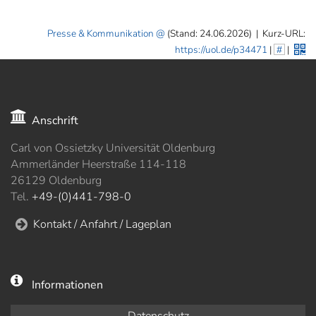
Presse & Kommunikation
(Stand: 24.06.2026)
|
Kurz-URL:
https://uol.de/p34471
|
#
|
Anschrift
Carl von Ossietzky Universität Oldenburg
Ammerländer Heerstraße 114-118
26129 Oldenburg
Tel.
+49-(0)441-798-0
Kontakt / Anfahrt / Lageplan
Informationen
Datenschutz