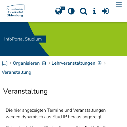
Navigation
[
]
Access-Key 1
Choose other language
[
]
Access-Key 8
Zum Inhalt springen
InfoPortal Studium
[
]
Access-Key 2
Zur Suche springen
[
]
Access-Key 4
[…]
Organisieren
Lehrveranstaltungen
Zur Hauptnavigation
springen
[
Access-Key
Veranstaltung
]
6
Zur
Veranstaltung
Zielgruppennavigation
springen
[
Access-Key
]
9
Zur
Die hier angezeigten Termine und Veranstaltungen
Brotkrumennavigation
werden dynamisch aus Stud.IP heraus angezeigt.
springen
[
Access-Key