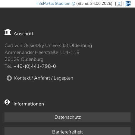
InfoPortal Studium
(Stand: 24.06.2026)
|
#
|
Anschrift
Carl von Ossietzky Universität Oldenburg
Ammerländer Heerstraße 114-118
26129 Oldenburg
Tel.
+49-(0)441-798-0
Kontakt / Anfahrt / Lageplan
Informationen
Datenschutz
Barrierefreiheit