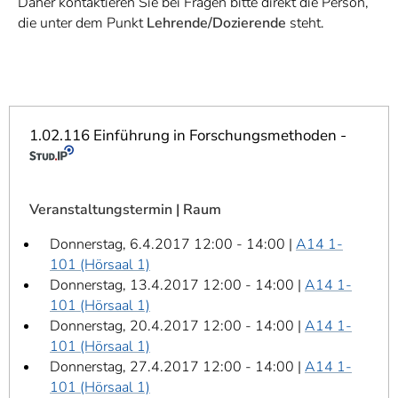
Daher kontaktieren Sie bei Fragen bitte direkt die Person,
]
7
die unter dem Punkt
Lehrende/Dozierende
steht.
Informationen zur
Barrierefreiheit
1.02.116 Einführung in Forschungsmethoden -
Veranstaltungstermin | Raum
Donnerstag, 6.4.2017 12:00 - 14:00 |
A14 1-
101 (Hörsaal 1)
Donnerstag, 13.4.2017 12:00 - 14:00 |
A14 1-
101 (Hörsaal 1)
Donnerstag, 20.4.2017 12:00 - 14:00 |
A14 1-
101 (Hörsaal 1)
Donnerstag, 27.4.2017 12:00 - 14:00 |
A14 1-
101 (Hörsaal 1)