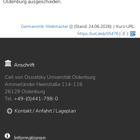
Oldenburg ausgeschieden.
Germanistik-Webmaster
(Stand: 24.06.2026)
|
Kurz-URL:
https://uol.de/p55476
|
#
|
Anschrift
Carl von Ossietzky Universität Oldenburg
Ammerländer Heerstraße 114-118
26129 Oldenburg
Tel.
+49-(0)441-798-0
Kontakt / Anfahrt / Lageplan
Informationen