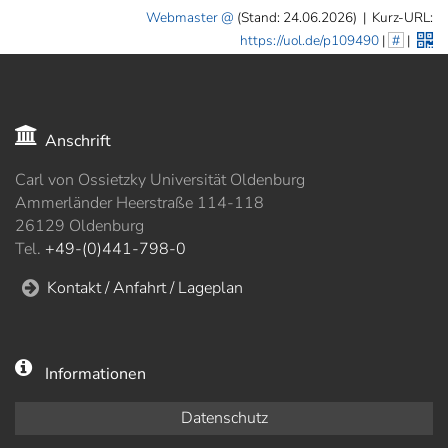
Webmaster
(Stand: 24.06.2026)
|
Kurz-URL:
https://uol.de/p109490
|
#
|
Anschrift
Carl von Ossietzky Universität Oldenburg
Ammerländer Heerstraße 114-118
26129 Oldenburg
Tel.
+49-(0)441-798-0
Kontakt / Anfahrt / Lageplan
Informationen
Datenschutz