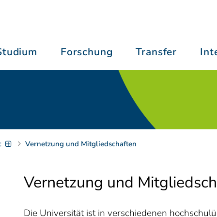
Navigation
[
]
Access-Key 1
Choose other language
[
]
Access-Key 8
Studium
Forschung
Transfer
Int
Zum Inhalt springen
[
]
Access-Key 2
Zur Suche springen
[
]
Access-Key 4
Zur Hauptnavigation springen
[
]
Access-Key 6
Zur Zielgruppennavigation springen
[
]
Access-Key 9
Zur Brotkrumennavigation springen
[
]
Access-Key 7
Informationen zur Barrierefreiheit
t
Vernetzung und Mitgliedschaften
Vernetzung und Mitgliedsch
Die Universität ist in verschiedenen hochschul