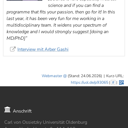
science and if you can find a
programme that fits your passion, then go for it! In this
last year, it has been very fun for me working in a
multidisciplinary team. It widens your spectrum of
knowledge and I would strongly suggest [doing an
MD/PhD]”
Interview mit Arber Gashi
Webmaster
(Stand: 24.06.2026)
|
Kurz-URL:
https://uol.de/p93065
|
#
|
Anschrift
Carl von Ossietzky Universität Oldenburg