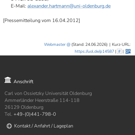
E-Mail:
alexander.hartmann@uni-oldenburg.de
[Pressemitteilung vom 16.04.2012]
Webmaster
(Stand: 24.06.2026)
|
Kurz-URL:
https://uol.de/p14587
|
#
|
Anschrift
Carl von Ossietzky Universität Oldenburg
Ammerländer Heerstraße 114-118
26129 Oldenburg
Tel.
+49-(0)441-798-0
Kontakt / Anfahrt / Lageplan