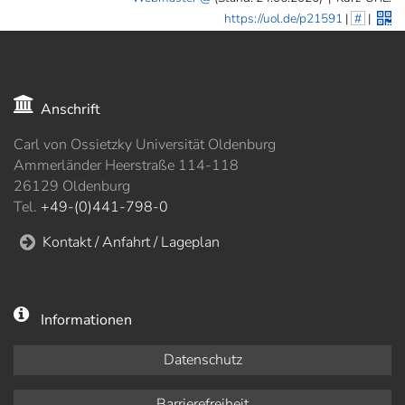
https://uol.de/p21591
|
#
|
Anschrift
Carl von Ossietzky Universität Oldenburg
Ammerländer Heerstraße 114-118
26129 Oldenburg
Tel.
+49-(0)441-798-0
Kontakt / Anfahrt / Lageplan
Informationen
Datenschutz
Barrierefreiheit