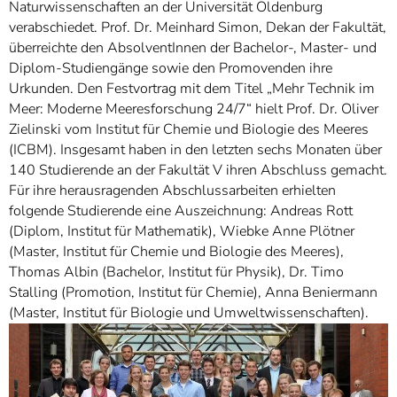
]
Naturwissenschaften an der Universität Oldenburg
7
Informationen zur
verabschiedet. Prof. Dr. Meinhard Simon, Dekan der Fakultät,
Barrierefreiheit
überreichte den AbsolventInnen der Bachelor-, Master- und
Diplom-Studiengänge sowie den Promovenden ihre
Urkunden. Den Festvortrag mit dem Titel „Mehr Technik im
Meer: Moderne Meeresforschung 24/7“ hielt Prof. Dr. Oliver
Zielinski vom Institut für Chemie und Biologie des Meeres
(ICBM). Insgesamt haben in den letzten sechs Monaten über
140 Studierende an der Fakultät V ihren Abschluss gemacht.
Für ihre herausragenden Abschlussarbeiten erhielten
folgende Studierende eine Auszeichnung: Andreas Rott
(Diplom, Institut für Mathematik), Wiebke Anne Plötner
(Master, Institut für Chemie und Biologie des Meeres),
Thomas Albin (Bachelor, Institut für Physik), Dr. Timo
Stalling (Promotion, Institut für Chemie), Anna Beniermann
(Master, Institut für Biologie und Umweltwissenschaften).