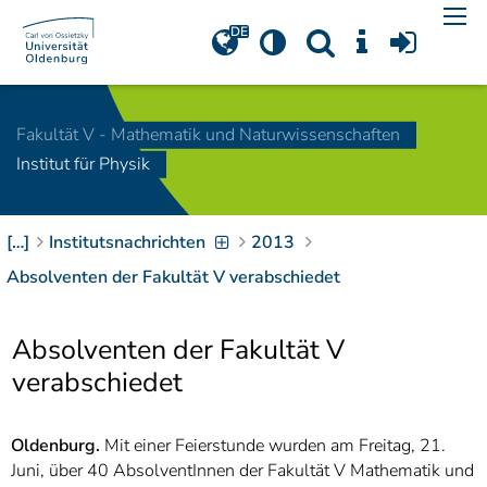
Navigation
[
]
Access-Key 1
Choose other language
[
]
Access-Key 8
Fakultät V - Mathematik und Naturwissenschaften
Zum Inhalt springen
Institut für Physik
[
]
Access-Key 2
Zur Suche springen
[
]
Access-Key 4
[…]
Institutsnachrichten
2013
Zur Hauptnavigation
springen
[
Access-Key
Absolventen der Fakultät V verabschiedet
]
6
Zur
Absolventen der Fakultät V
Zielgruppennavigation
springen
[
Access-Key
verabschiedet
]
9
Zur
Brotkrumennavigation
Oldenburg.
Mit einer Feierstunde wurden am Freitag, 21.
springen
[
Juni, über 40 AbsolventInnen der Fakultät V Mathematik und
Access-Key