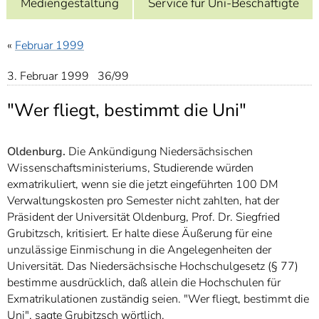
Mediengestaltung
Service für Uni-Beschäftigte
]
7
Informationen zur
Barrierefreiheit
«
Februar 1999
3. Februar 1999 36/99
"Wer fliegt, bestimmt die Uni"
Oldenburg.
Die Ankündigung Niedersächsischen
Wissenschaftsministeriums, Studierende würden
exmatrikuliert, wenn sie die jetzt eingeführten 100 DM
Verwaltungskosten pro Semester nicht zahlten, hat der
Präsident der Universität Oldenburg, Prof. Dr. Siegfried
Grubitzsch, kritisiert. Er halte diese Äußerung für eine
unzulässige Einmischung in die Angelegenheiten der
Universität. Das Niedersächsische Hochschulgesetz (§ 77)
bestimme ausdrücklich, daß allein die Hochschulen für
Exmatrikulationen zuständig seien. "Wer fliegt, bestimmt die
Uni", sagte Grubitzsch wörtlich.