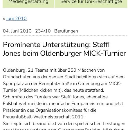
Mediengestaltung
Service für Uni-Beschäftigte
]
7
Informationen zur
Barrierefreiheit
«
Juni 2010
04. Juni 2010 234/10 Berufungen
Prominente Unterstützung: Steffi
Jones beim Oldenburger MICK-Turnier
Oldenburg.
21 Teams mit über 250 Mädchen von
Grundschulen aus der ganzen Stadt beteiligten sich auf dem
Sportplatz an der Rennplatzstraße in Oldenburg am MICK-
Turnier (Mädchen kicken mit), das heute stattfand.
Schirmfrau des Turniers war Steffi Jones, ehemalige
Fußballweltmeisterin, mehrfache Europameisterin und jetzt
Präsidentin des Organisationskomitees für die
Frauenfußball-Weltmeisterschaft 2011.
Sie zeigte sich beeindruckt von den spielerischen Leistungen