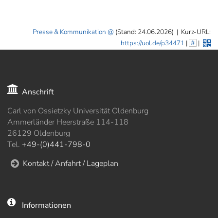
Presse & Kommunikation
(Stand: 24.06.2026)
|
Kurz-URL:
https://uol.de/p34471
|
#
|
Anschrift
Carl von Ossietzky Universität Oldenburg
Ammerländer Heerstraße 114-118
26129 Oldenburg
Tel.
+49-(0)441-798-0
Kontakt / Anfahrt / Lageplan
Informationen