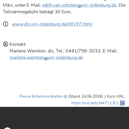
März, unter E-Mail:
edith.van.schoten
uni-oldenburg.de
. Die
Teilnahmegebühr beträgt 30 Euro.
ⓘ
www.diz.uni-oldenburg.de/49197.html
ⓚ
Kontakt:
Marlene Wemken, diz, Tel.: 0441/798-3033, E-Mail:
marlene.wemken
uni-oldenburg.de
Presse & Kommunikation
(Stand: 24.06.2026)
|
Kurz-URL:
https://uol.de/p34471
|
#
|