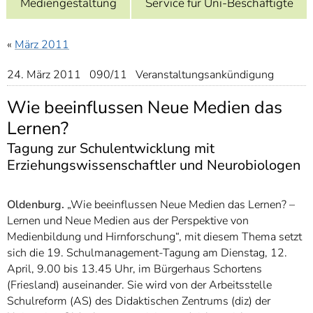
Mediengestaltung
Service für Uni-Beschäftigte
]
7
Informationen zur
Barrierefreiheit
«
März 2011
24. März 2011 090/11 Veranstaltungsankündigung
Wie beeinflussen Neue Medien das
Lernen?
Tagung zur Schulentwicklung mit
Erziehungswissenschaftler und Neurobiologen
Oldenburg.
„Wie beeinflussen Neue Medien das Lernen? –
Lernen und Neue Medien aus der Perspektive von
Medienbildung und Hirnforschung“, mit diesem Thema setzt
sich die 19. Schulmanagement-Tagung am Dienstag, 12.
April, 9.00 bis 13.45 Uhr, im Bürgerhaus Schortens
(Friesland) auseinander. Sie wird von der Arbeitsstelle
Schulreform (AS) des Didaktischen Zentrums (diz) der