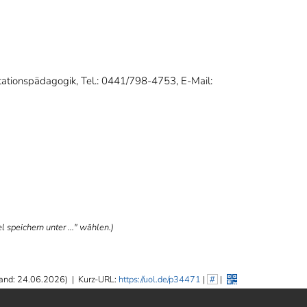
litationspädagogik, Tel.: 0441/798-4753, E-Mail:
 speichern unter ..." wählen.)
and: 24.06.2026)
|
Kurz-URL:
https://uol.de/p34471
|
#
|