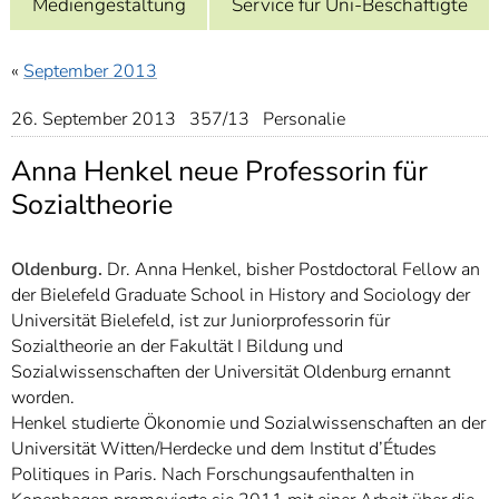
Mediengestaltung
Service für Uni-Beschäftigte
]
7
Informationen zur
Barrierefreiheit
«
September 2013
26. September 2013 357/13 Personalie
Anna Henkel neue Professorin für
Sozialtheorie
Oldenburg.
Dr. Anna Henkel, bisher Postdoctoral Fellow an
der Bielefeld Graduate School in History and Sociology der
Universität Bielefeld, ist zur Juniorprofessorin für
Sozialtheorie an der Fakultät I Bildung und
Sozialwissenschaften der Universität Oldenburg ernannt
worden.
Henkel studierte Ökonomie und Sozialwissenschaften an der
Universität Witten/Herdecke und dem Institut d’Études
Politiques in Paris. Nach Forschungsaufenthalten in