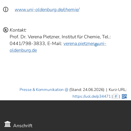
ⓘ
www.uni-oldenburg.de/chemie/
ⓚ
Kontakt:
Prof. Dr. Verena Pietzner, Institut für Chemie, Tel.:
0441/798-3833, E-Mail:
verena.pietzner
uni-
oldenburg.de
Presse & Kommunikation
(Stand: 24.06.2026)
|
Kurz-URL:
https://uol.de/p34471
|
#
|
Anschrift