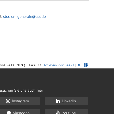
l:
studium.generale@uol.de
and: 24.06.2026)
|
Kurz-URL:
https://uol.de/p34471
|
#
|
esuchen Sie uns auch hier
Instagram
LinkedIn
Mastodon
Youtube