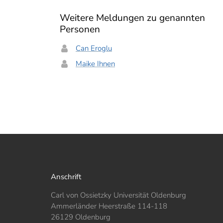
Weitere Meldungen zu genannten
Personen
Can Eroglu
Maike Ihnen
Anschrift
Carl von Ossietzky Universität Oldenburg
Ammerländer Heerstraße 114-118
26129 Oldenburg