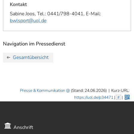
Kontakt
Sabine Joos, Tel.: 0441/798-4041, E-Mail:
bwlsport@uol.de
Navigation im Pressedienst
Gesamtübersicht
Presse & Kommunikation
(Stand: 24.06.2026)
|
Kurz-URL:
https://uol.de/p34471
|
#
|
Anschrift