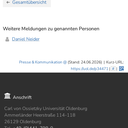
Gesamtübersicht
Weitere Meldungen zu genannten Personen
Daniel Neider
Presse & Kommunikation
(Stand: 24.06.2026)
|
Kurz-URL:
https://uol.de/p34471
|
#
|
Anschrift
Carl von Ossietzky Universität Oldenburg
Ammerländer Heerstraße 114-118
26129 Oldenburg