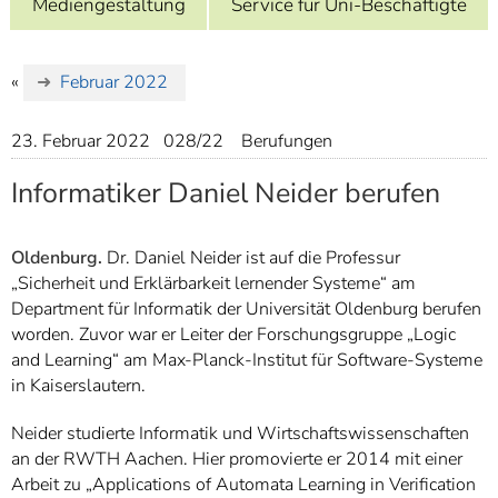
Mediengestaltung
Service für Uni-Beschäftigte
]
7
Informationen zur
Barrierefreiheit
«
Februar 2022
23. Februar 2022
028/22
Berufungen
Informatiker Daniel Neider berufen
Oldenburg.
Dr. Daniel Neider ist auf die Professur
„Sicherheit und Erklärbarkeit lernender Systeme“ am
Department für Informatik der Universität Oldenburg berufen
worden. Zuvor war er Leiter der Forschungsgruppe „Logic
and Learning“ am Max-Planck-Institut für Software-Systeme
in Kaiserslautern.
Neider studierte Informatik und Wirtschaftswissenschaften
an der RWTH Aachen. Hier promovierte er 2014 mit einer
Arbeit zu „Applications of Automata Learning in Verification