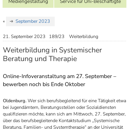
Mediengestaltung
Service für Uni-Beschäftigte
]
7
Informationen zur
Barrierefreiheit
«
September 2023
21. September 2023
189/23
Weiterbildung
Weiterbildung in Systemischer
Beratung und Therapie
Online-Infoveranstaltung am 27. September –
bewerben noch bis Ende Oktober
Oldenburg.
Wer sich berufsbegleitend für eine Tätigkeit etwa
bei Jugendämtern, Beratungsstellen oder Sozialdiensten
qualifizieren möchte, kann sich am Mittwoch, 27. September,
über das berufsbegleitende Kontaktstudium „Systemische
Beratung, Familien- und Systemtherapie“ an der Universität