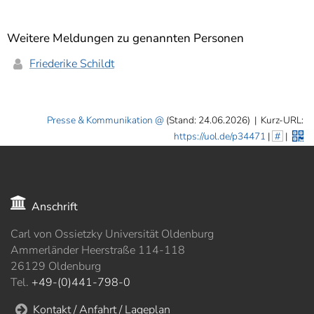
Weitere Meldungen zu genannten Personen
Friederike Schildt
Presse & Kommunikation
(Stand: 24.06.2026)
|
Kurz-URL:
https://uol.de/p34471
|
#
|
Anschrift
Carl von Ossietzky Universität Oldenburg
Ammerländer Heerstraße 114-118
26129 Oldenburg
Tel.
+49-(0)441-798-0
Kontakt / Anfahrt / Lageplan