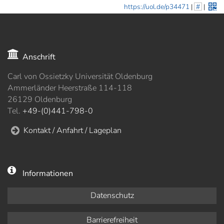
https://uol.de/p34471
|
#
|
Anschrift
Carl von Ossietzky Universität Oldenburg
Ammerländer Heerstraße 114-118
26129 Oldenburg
Tel.
+49-(0)441-798-0
Kontakt / Anfahrt / Lageplan
Informationen
Datenschutz
Barrierefreiheit