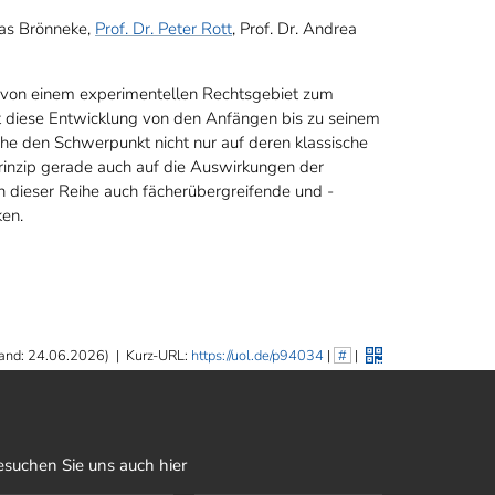
ias Brönneke,
Prof. Dr. Peter Rott
, Prof. Dr. Andrea
h von einem experimentellen Rechtsgebiet zum
t diese Entwicklung von den Anfängen bis zu seinem
eihe den Schwerpunkt nicht nur auf deren klassische
Prinzip gerade auch auf die Auswirkungen der
in dieser Reihe auch fächerübergreifende und -
en.
and: 24.06.2026)
|
Kurz-URL:
https://uol.de/p94034
|
#
|
esuchen Sie uns auch hier