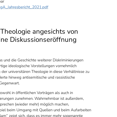
bar
LgA_Jahresbericht_2021.pdf
Theologie angesichts von
ine Diskussionseröffnung
us und die Geschichte weiterer Diskriminierungen
artige ideologische Vorstellungen vornehmlich
 der universitären Theologie in diese Verhältnisse zu
erte hinweg antisemitische und rassistische
e Gegenwart.
wohl in öffentlichen Vorträgen als auch in
ußerungen zunehmen. Wahrnehmbar ist außerdem,
 Sprechen (wieder mehr) möglich machen,
ispiel beim Umgang mit Quellen und beim Aufarbeiten
lam“ zeigt sich, dass es immer mehr sogenannte