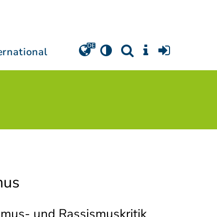
ernational
mus
smus- und Rassismuskritik