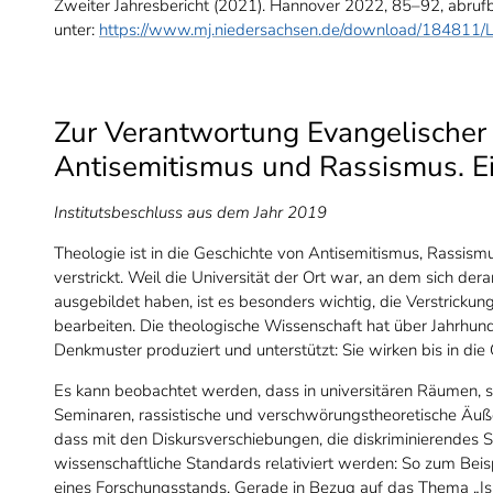
Zweiter Jahresbericht (2021). Hannover 2022, 85–92, abruf
unter:
https://www.mj.niedersachsen.de/download/184811/
Zur Verantwortung Evangelischer 
Antisemitismus und Rassismus. E
Institutsbeschluss aus dem Jahr 2019
Theologie ist in die Geschichte von Antisemitismus, Rassism
verstrickt. Weil die Universität der Ort war, an dem sich der
ausgebildet haben, ist es besonders wichtig, die Verstrickung
bearbeiten. Die theologische Wissenschaft hat über Jahrhund
Denkmuster produziert und unterstützt: Sie wirken bis in di
Es kann beobachtet werden, dass in universitären Räumen, so
Seminaren, rassistische und verschwörungstheoretische Ä
dass mit den Diskursverschiebungen, die diskriminierendes
wissenschaftliche Standards relativiert werden: So zum Be
eines Forschungsstands. Gerade in Bezug auf das Thema „Is