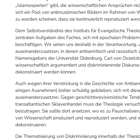
„Islamexperten“ gibt, die wissenschaftlichen Ansprüchen nic
sich ein Pool von antimuslimischen Bildern im Rahmen von W
zu werden scheinen, dass sie kontinuierlich reproduziert wer
Dem Selbstverständnis des Instituts für Evangelische Theol
zentralen Aufgaben des Faches, sich mit epochalen Problemen 
beschäftigen. Wir sehen uns deshalb in der Verantwortung,
auseinanderzusetzen, in denen antisemitisch und rassistisch a
Namensgebers der Universität Oldenburg, Carl von Ossietz
wissenschaftlich argumentiert und diskriminierende Diskurs
dekonstruiert werden können.
Auch wegen ihrer Verstrickung in die Geschichte von Antisem
einigen Ausnahmen) bisher schuldig geblieben, sich mit die
auseinanderzusetzen. Gegen geschichtsrevisionistische Tend
transatlantischen Sklavenhandel muss die Theologie versuchen
beizutragen. Sie sollte dort ansetzen, wo es zu Pauschalisi
von Wissenschaft produziert und reproduziert werden, und w
dekonstruieren.
Die Thematisierung von Diskriminierung innerhalb der Theolog