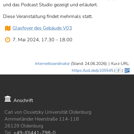
und das Podcast Studio gezeigt und erläutert.
Diese Veranstaltung findet mehrmals statt.
Glasfoyer des Gebäude V03
7. Mai 2024
,
17.30
–
18.00
Internetkoordinator
(Stand: 24.06.2026)
|
Kurz-URL:
https://uol.de/p105545
|
#
|
Anschrift
Carl von Ossietzky Universität Oldenburg
Ammerländer Heerstraße 114-118
26129 Oldenburg
Tel.
+49-(0)441-798-0