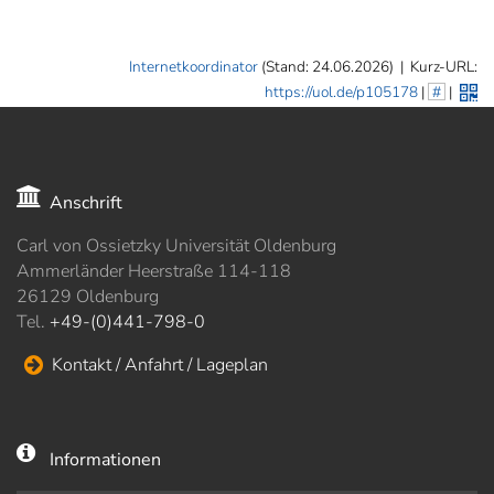
]
7
Informationen zur
Barrierefreiheit
Internetkoordinator
(Stand: 24.06.2026)
|
Kurz-URL:
https://uol.de/p105178
|
#
|
Anschrift
Carl von Ossietzky Universität Oldenburg
Ammerländer Heerstraße 114-118
26129 Oldenburg
Tel.
+49-(0)441-798-0
Kontakt / Anfahrt / Lageplan
Informationen