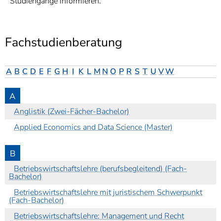
Studiengänge informieren.
]
7
Informationen zur
Barrierefreiheit
Fachstudienberatung
A
B
C
D
E
F
G
H
I
K
L
M
N
O
P
R
S
T
U
V
W
A
Anglistik (Zwei-Fächer-Bachelor)
Applied Economics and Data Science (Master)
B
Betriebswirtschaftslehre (berufsbegleitend) (Fach-
Bachelor)
Betriebswirtschaftslehre mit juristischem Schwerpunkt
(Fach-Bachelor)
Betriebswirtschaftslehre: Management und Recht