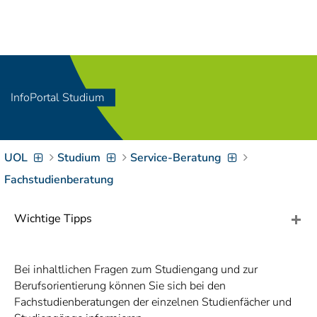
Navigation
[
]
Access-Key 1
Choose other language
[
]
Access-Key 8
Zum Inhalt springen
InfoPortal Studium
[
]
Access-Key 2
Zur Suche springen
[
]
Access-Key 4
UOL
Studium
Service-Beratung
Zur Hauptnavigation
springen
[
Access-Key
Fachstudienberatung
]
6
Zur
Wichtige Tipps
Zielgruppennavigation
springen
[
Access-Key
]
9
Bei inhaltlichen Fragen zum Studiengang und zur
Zur
Berufsorientierung können Sie sich bei den
Brotkrumennavigation
Fachstudienberatungen der einzelnen Studienfächer und
springen
[
Access-Key