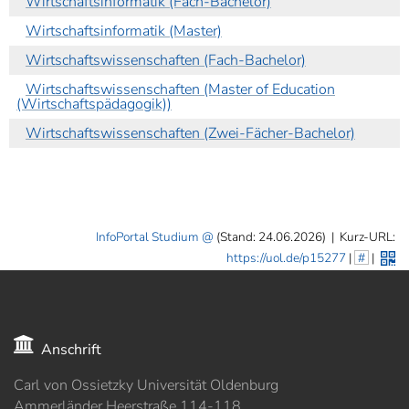
Wirtschaftsinformatik (Fach-Bachelor)
Wirtschaftsinformatik (Master)
Wirtschaftswissenschaften (Fach-Bachelor)
Wirtschaftswissenschaften (Master of Education
(Wirtschaftspädagogik))
Wirtschaftswissenschaften (Zwei-Fächer-Bachelor)
InfoPortal Studium
(Stand: 24.06.2026)
|
Kurz-URL:
https://uol.de/p15277
|
#
|
Anschrift
Carl von Ossietzky Universität Oldenburg
Ammerländer Heerstraße 114-118