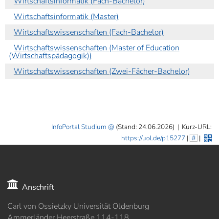
Wirtschaftsinformatik (Fach-Bachelor)
Wirtschaftsinformatik (Master)
Wirtschaftswissenschaften (Fach-Bachelor)
Wirtschaftswissenschaften (Master of Education
(Wirtschaftspädagogik))
Wirtschaftswissenschaften (Zwei-Fächer-Bachelor)
InfoPortal Studium
(Stand: 24.06.2026)
|
Kurz-URL:
https://uol.de/p15277
|
#
|
Anschrift
Carl von Ossietzky Universität Oldenburg
Ammerländer Heerstraße 114-118