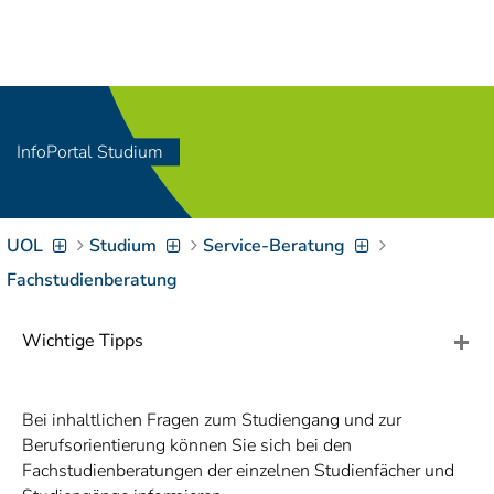
Navigation
[
]
Access-Key 1
Choose other language
[
]
Access-Key 8
Zum Inhalt springen
InfoPortal Studium
[
]
Access-Key 2
Zur Suche springen
[
]
Access-Key 4
UOL
Studium
Service-Beratung
Zur Hauptnavigation
springen
[
Access-Key
Fachstudienberatung
]
6
Zur
Wichtige Tipps
Zielgruppennavigation
springen
[
Access-Key
]
9
Bei inhaltlichen Fragen zum Studiengang und zur
Zur
Berufsorientierung können Sie sich bei den
Brotkrumennavigation
Fachstudienberatungen der einzelnen Studienfächer und
springen
[
Access-Key