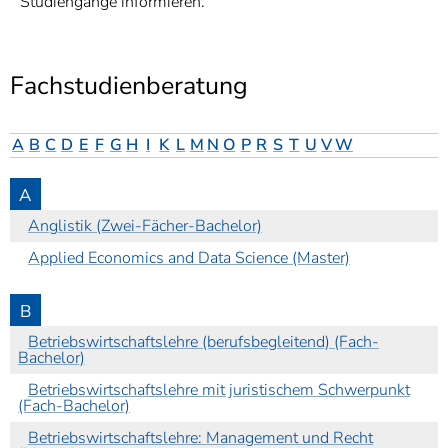
Studiengänge informieren.
]
7
Informationen zur
Barrierefreiheit
Fachstudienberatung
A
B
C
D
E
F
G
H
I
K
L
M
N
O
P
R
S
T
U
V
W
A
Anglistik (Zwei-Fächer-Bachelor)
Applied Economics and Data Science (Master)
B
Betriebswirtschaftslehre (berufsbegleitend) (Fach-
Bachelor)
Betriebswirtschaftslehre mit juristischem Schwerpunkt
(Fach-Bachelor)
Betriebswirtschaftslehre: Management und Recht