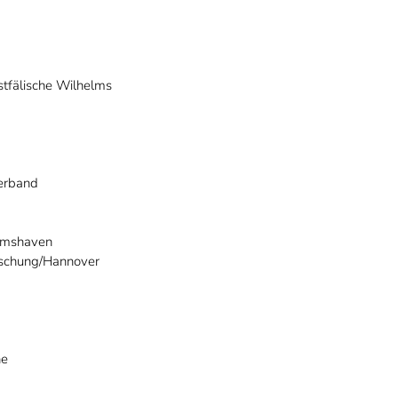
tfälische Wilhelms
verband
elmshaven
rschung/Hannover
he