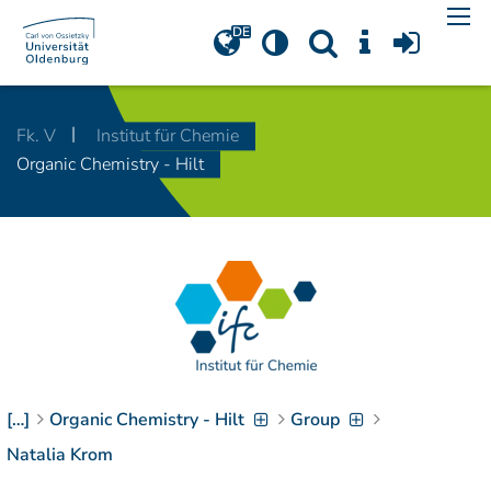
Navigation
[
]
Access-Key 1
Choose other language
[
]
Access-Key 8
Fk. V
Institut für Chemie
Zum Inhalt springen
Organic Chemistry - Hilt
[
]
Access-Key 2
Zur Suche springen
[
]
Access-Key 4
Zur Hauptnavigation
springen
[
Access-Key
]
6
Zur
Zielgruppennavigation
springen
[
Access-Key
]
9
[…]
Organic Chemistry - Hilt
Group
Zur
Brotkrumennavigation
Natalia Krom
springen
[
Access-Key