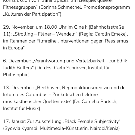
Konstruktion von ‚Safer Spaces‘ am Beispiel queerer
Fitnessgruppen“ (Corinna Schmechel, Promotionsprogramm
„Kulturen der Partizipation“)
29. November, um 18.00 Uhr im Cine k (Bahnhofsstraße
11): „Strolling – Flâner – Wandeln“ (Regie: Carolin Emeke),
im Rahmen der Filmreihe „Interventionen gegen Rassismus
in Europa“
6. Dezember: „Verantwortung und Verletzbarkeit – zur Ethik
Judith Butlers“ (Dr. des. Carla Schriever, Institut für
Philosophie)
13. Dezember: „Beethoven, Reproduktionsmedizin und der
Irrtum des Columbus – Zur kritischen Lektüre
musikästhetischer Quellentexte“ (Dr. Cornelia Bartsch,
Institut für Musik)
17. Januar: Zur Ausstellung „Black Female Subjectivity“
(Syowia Kyambi, Multimedia-Künstlerin, Nairobi/Kenia)