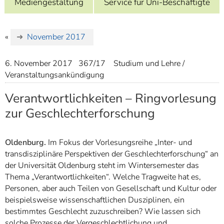
Mediengestaltung
Service für Uni-Beschäftigte
]
7
Informationen zur
Barrierefreiheit
«
November 2017
6. November 2017
367/17
Studium und Lehre /
Veranstaltungsankündigung
Verantwortlichkeiten – Ringvorlesung
zur Geschlechterforschung
Oldenburg.
Im Fokus der Vorlesungsreihe „Inter- und
transdisziplinäre Perspektiven der Geschlechterforschung“ an
der Universität Oldenburg steht im Wintersemester das
Thema „Verantwortlichkeiten“. Welche Tragweite hat es,
Personen, aber auch Teilen von Gesellschaft und Kultur oder
beispielsweise wissenschaftlichen Dusziplinen, ein
bestimmtes Geschlecht zuzuschreiben? Wie lassen sich
solche Prozesse der Vergeschlechtlichung und