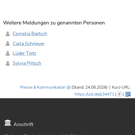
Weitere Meldungen zu genannten Personen
Cornelia Bartsch
Carla Schriever
Lüder Tietz
Sylvia Pritsch
Presse & Kommunikation
(Stand: 24.06.2026)
|
Kurz-URL:
https://uol.de/p34471
|
#
|
Anschrift