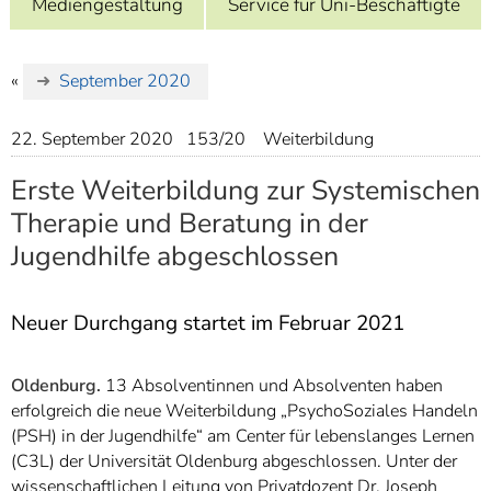
Mediengestaltung
Service für Uni-Beschäftigte
]
7
Informationen zur
Barrierefreiheit
«
September 2020
22. September 2020
153/20
Weiterbildung
Erste Weiterbildung zur Systemischen
Therapie und Beratung in der
Jugendhilfe abgeschlossen
Neuer Durchgang startet im Februar 2021
Oldenburg.
13 Absolventinnen und Absolventen haben
erfolgreich die neue Weiterbildung „PsychoSoziales Handeln
(PSH) in der Jugendhilfe“ am Center für lebenslanges Lernen
(C3L) der Universität Oldenburg abgeschlossen. Unter der
wissenschaftlichen Leitung von Privatdozent Dr. Joseph