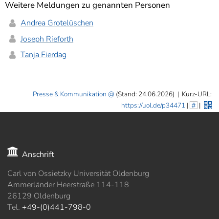
Weitere Meldungen zu genannten Personen
Andrea Grotelüschen
Joseph Rieforth
Tanja Fierdag
Presse & Kommunikation
(Stand: 24.06.2026)
|
Kurz-URL:
https://uol.de/p34471
|
#
|
Anschrift
Carl von Ossietzky Universität Oldenburg
Ammerländer Heerstraße 114-118
26129 Oldenburg
Tel.
+49-(0)441-798-0