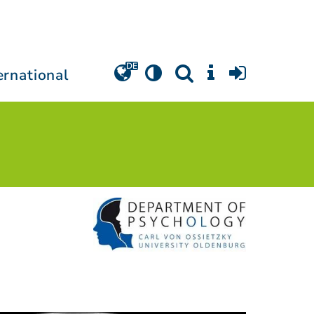
ernational
e