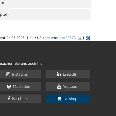
ion
uppe)
and: 24.06.2026)
|
Kurz-URL:
https://uol.de/p20373
|
#
|
esuchen Sie uns auch hier
Instagram
LinkedIn
Mastodon
Youtube
Facebook
Unishop