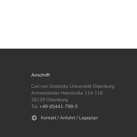
Anschrift
Carl von Ossietzky Universität Oldenburg
Ammerländer Heerstraße 114-118
26129 Oldenburg
Tel.
+49-(0)441-798-0
Kontakt / Anfahrt / Lageplan