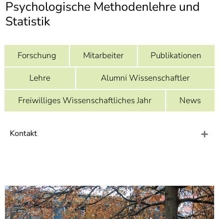
]
Psychologische Methodenlehre und
7
Informationen zur
Statistik
Barrierefreiheit
Forschung
Mitarbeiter
Publikationen
Lehre
Alumni Wissenschaftler
Freiwilliges Wissenschaftliches Jahr
News
Kontakt