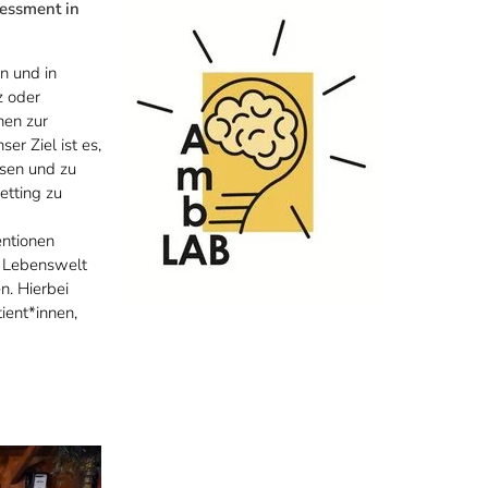
essment in
n und in
z oder
nen zur
r Ziel ist es,
ssen und zu
etting zu
entionen
ie Lebenswelt
n. Hierbei
ient*innen,