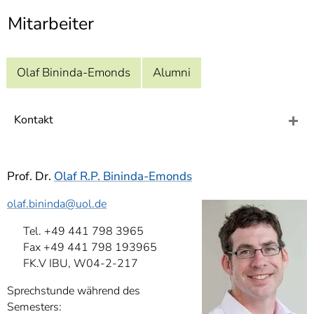
]
7
Mitarbeiter
Informationen zur
Barrierefreiheit
Olaf Bininda-Emonds
Alumni
Kontakt
Prof. Dr.
Olaf R.P. Bininda-Emonds
olaf.bininda
@uol.de
Tel. +49 441 798 3965
Fax +49 441 798 193965
FK.V IBU, W04-2-217
Sprechstunde während des
Semesters: