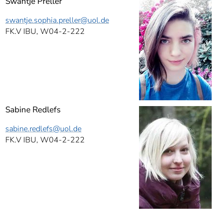
Swantje Preller
swantje.sophia.preller
@uol.de
FK.V IBU, W04-2-222
Sabine Redlefs
sabine.redlefs
@uol.de
FK.V IBU, W04-2-222