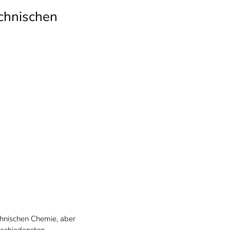
echnischen
echnischen Chemie, aber
rschiedensten