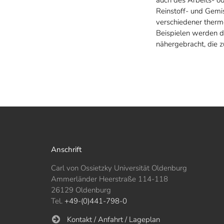
Reinstoff- und Gemi
verschiedener therm
Beispielen werden 
nähergebracht, die z
Anschrift
Carl von Ossietzky Universität Oldenburg
Ammerländer Heerstraße 114-118
26129 Oldenburg
Tel.
+49-(0)441-798-0
Kontakt / Anfahrt / Lageplan