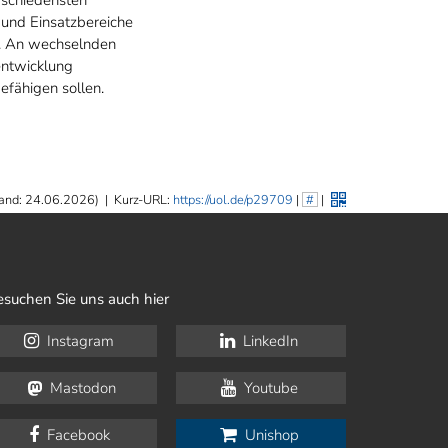
 und Einsatzbereiche
t. An wechselnden
entwicklung
efähigen sollen.
and: 24.06.2026)
|
Kurz-URL:
https://uol.de/p29709
|
#
|
esuchen Sie uns auch hier
Instagram
LinkedIn
Mastodon
Youtube
Facebook
Unishop