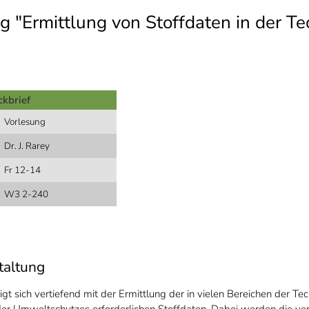
g "Ermittlung von Stoffdaten in der T
ckbrief
Vorlesung
Dr. J. Rarey
Fr 12-14
W3 2-240
taltung
igt sich vertiefend mit der Ermittlung der in vielen Bereichen der T
der Umweltschutzes erforderlichen Stoffdaten. Dabei werden die ve