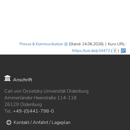
Presse & Kommunikation
(Stand: 24.06.2026)
|
Kurz-URL:
https://uol.de/p34472
|
#
|
Anschrift
Carl von Ossietzky Universität Oldenburg
Ammerländer Heerstraße 114-118
26129 Oldenburg
Tel.
+49-(0)441-798-0
Kontakt / Anfahrt / Lageplan