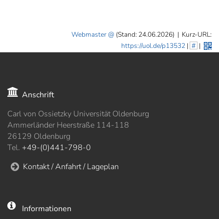
Webmaster
(Stand: 24.06.2026)
|
Kurz-URL:
https://uol.de/p13532
|
#
|
Anschrift
Carl von Ossietzky Universität Oldenburg
Ammerländer Heerstraße 114-118
26129 Oldenburg
Tel.
+49-(0)441-798-0
Kontakt / Anfahrt / Lageplan
Informationen