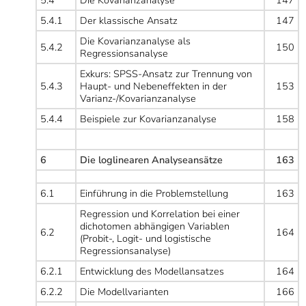
5.4.1
Der klassische Ansatz
147
Die Kovarianzanalyse als
5.4.2
150
Regressionsanalyse
Exkurs: SPSS-Ansatz zur Trennung von
5.4.3
Haupt- und Nebeneffekten in der
153
Varianz-/Kovarianzanalyse
5.4.4
Beispiele zur Kovarianzanalyse
158
6
Die loglinearen Analyseansätze
163
6.1
Einführung in die Problemstellung
163
Regression und Korrelation bei einer
dichotomen abhängigen Variablen
6.2
164
(Probit-, Logit- und logistische
Regressionsanalyse)
6.2.1
Entwicklung des Modellansatzes
164
6.2.2
Die Modellvarianten
166