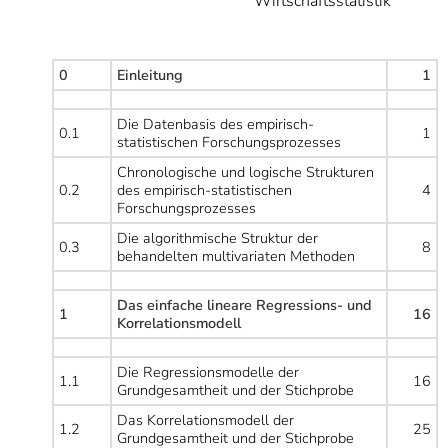
Wirtschaftsstatistik
]
7
Informationen zur
Barrierefreiheit
0
Einleitung
1
Die Datenbasis des empirisch-
0.1
1
statistischen Forschungsprozesses
Chronologische und logische Strukturen
0.2
des empirisch-statistischen
4
Forschungsprozesses
Die algorithmische Struktur der
0.3
8
behandelten multivariaten Methoden
Das einfache lineare Regressions- und
1
16
Korrelationsmodell
Die Regressionsmodelle der
1.1
16
Grundgesamtheit und der Stichprobe
Das Korrelationsmodell der
1.2
25
Grundgesamtheit und der Stichprobe