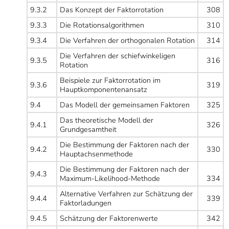
9.3.2
Das Konzept der Faktorrotation
308
9.3.3
Die Rotationsalgorithmen
310
9.3.4
Die Verfahren der orthogonalen Rotation
314
Die Verfahren der schiefwinkeligen
9.3.5
316
Rotation
Beispiele zur Faktorrotation im
9.3.6
319
Hauptkomponentenansatz
9.4
Das Modell der gemeinsamen Faktoren
325
Das theoretische Modell der
9.4.1
326
Grundgesamtheit
Die Bestimmung der Faktoren nach der
9.4.2
330
Hauptachsenmethode
Die Bestimmung der Faktoren nach der
9.4.3
Maximum-Likelihood-Methode
334
Alternative Verfahren zur Schätzung der
9.4.4
339
Faktorladungen
9.4.5
Schätzung der Faktorenwerte
342