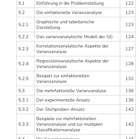
5.1
Einführung in die Problemstellung
122
5.2
Die einfaktorielle Varianzanalyse
123
Graphische und tabellarische
5.2.1
123
Darstellung
5.2.2
Das varianzanalytische Modell der GG
124
Korrelationsanalytische Aspekte der
5.2.3
127
Varianzanalyse
Regressionsanalytische Aspekte der
5.2.4
128
Varianzanalyse
Beispiel zur einfaktoriellen
5.2.5
132
Varianzanalyse
5.3
Die mehrfaktorielle Varianzanalyse
136
5.3.1
Der experimentelle Ansatz
136
5.3.2
Der Stichproben-Ansatz
142
Beispiele zur mehrfaktoriellen
5.3.3
Varianzanalyse und zur multiplen
142
Klassifikationsanalyse
5.4
Die Kovarianzanalyse
147