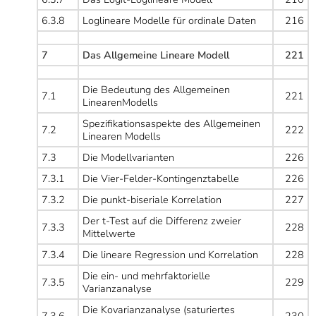
6.3.8
Loglineare Modelle für ordinale Daten
216
7
Das Allgemeine Lineare Modell
221
Die Bedeutung des Allgemeinen
7.1
221
LinearenModells
Spezifikationsaspekte des Allgemeinen
7.2
222
Linearen Modells
7.3
Die Modellvarianten
226
7.3.1
Die Vier-Felder-Kontingenztabelle
226
7.3.2
Die punkt-biseriale Korrelation
227
Der t-Test auf die Differenz zweier
7.3.3
228
Mittelwerte
7.3.4
Die lineare Regression und Korrelation
228
Die ein- und mehrfaktorielle
7.3.5
229
Varianzanalyse
Die Kovarianzanalyse (saturiertes
7.3.6
230