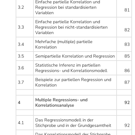
Einfache partielle Korrelation und
3.2
Regression bei standardisierten
81
Variablen
Einfache partielle Korrelation und
3.3
Regression bei nicht-standardisierten
82
Variablen
Mehrfache (multiple) partielle
3.4
83
Korrelation
3.5
Semipartielle Korrelation und Regression
85
Statistische Inferenz im partiellen
3.6
Regressions- und Korrelationsmodell
86
Beispiele zur partiellen Regression und
3.7
87
Korrelation
Multiple Regressions- und
4
92
Korrelationsanalyse
Das Regressionsmodell in der
4.1
Stichprobe und in der Grundgesamtheit
92
Das Korrelationsmodell der Stichprobe