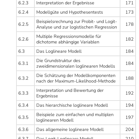
6.2.3
Interpretation der Ergebnisse
171
6.2.4
Modellgüte und Hypothesentests
173
Beispielsrechnung zur Probit- und Logit-
6.2.5
178
Analyse und zur logistischen Regression
Multiple Regressionsmodelle für
6.2.6
182
dichotome abhängige Variablen
6.3
Das Loglineare Modell
184
Die Grundstruktur des
6.3.1
184
zweidimensionalen loglinearen Modells
Die Schätzung der Modellkomponenten
6.3.2
188
nach der Maximum-Likelihood-Methode
Interpretation und Bewertung der
6.3.3
192
Ergebnisse
6.3.4
Das hierarchische loglineare Modell
194
Beispiele zum einfachen und multiplen
6.3.5
197
loglinearen Modell
6.3.6
Das allgemeine loglineare Modell
204
6.3.7
Das Logit-Loglineare Modell
210