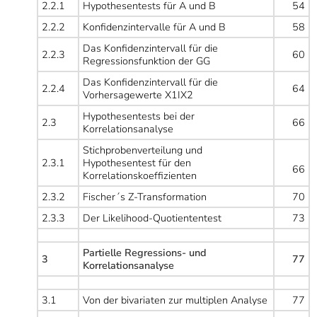
2.2.1
Hypothesentests für A und B
54
2.2.2
Konfidenzintervalle für A und B
58
Das Konfidenzintervall für die
2.2.3
60
Regressionsfunktion der GG
Das Konfidenzintervall für die
2.2.4
64
Vorhersagewerte X1IX2
Hypothesentests bei der
2.3
66
Korrelationsanalyse
Stichprobenverteilung und
2.3.1
Hypothesentest für den
66
Korrelationskoeffizienten
2.3.2
Fischer´s Z-Transformation
70
2.3.3
Der Likelihood-Quotiententest
73
Partielle Regressions- und
3
77
Korrelationsanalyse
3.1
Von der bivariaten zur multiplen Analyse
77