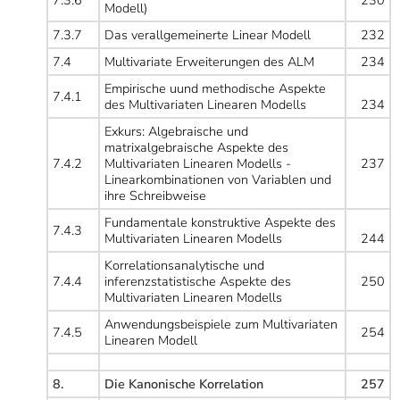
Modell)
7.3.7
Das verallgemeinerte Linear Modell
232
7.4
Multivariate Erweiterungen des ALM
234
Empirische uund methodische Aspekte
7.4.1
des Multivariaten Linearen Modells
234
Exkurs: Algebraische und
matrixalgebraische Aspekte des
7.4.2
Multivariaten Linearen Modells -
237
Linearkombinationen von Variablen und
ihre Schreibweise
Fundamentale konstruktive Aspekte des
7.4.3
Multivariaten Linearen Modells
244
Korrelationsanalytische und
7.4.4
inferenzstatistische Aspekte des
250
Multivariaten Linearen Modells
Anwendungsbeispiele zum Multivariaten
7.4.5
254
Linearen Modell
8.
Die Kanonische Korrelation
257