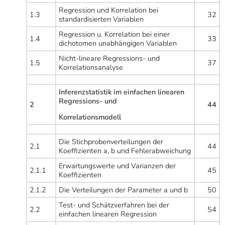
Regression und Korrelation bei
1.3
32
standardisierten Variablen
Regression u. Korrelation bei einer
1.4
33
dichotomen unabhängigen Variablen
Nicht-lineare Regressions- und
1.5
37
Korrelationsanalyse
Inferenzstatistik im einfachen linearen
Regressions- und
2
44
Korrelationsmodell
Die Stichprobenverteilungen der
2.1
44
Koeffizienten a, b und Fehlerabweichung
Erwartungswerte und Varianzen der
2.1.1
45
Koeffizienten
2.1.2
Die Verteilungen der Parameter a und b
50
Test- und Schätzverfahren bei der
2.2
54
einfachen linearen Regression