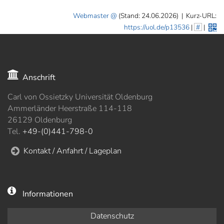
Webmaster
(Stand: 24.06.2026)
|
Kurz-URL:
https://uol.de/p13536
|
#
|
Anschrift
Carl von Ossietzky Universität Oldenburg
Ammerländer Heerstraße 114-118
26129 Oldenburg
Tel.
+49-(0)441-798-0
Kontakt / Anfahrt / Lageplan
Informationen
Datenschutz