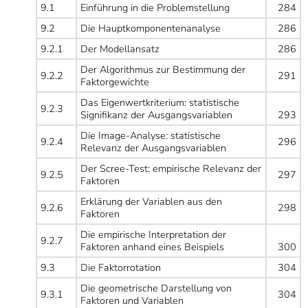
9.1
Einführung in die Problemstellung
284
9.2
Die Hauptkomponentenanalyse
286
9.2.1
Der Modellansatz
286
Der Algorithmus zur Bestimmung der
9.2.2
291
Faktorgewichte
Das Eigenwertkriterium: statistische
9.2.3
Signifikanz der Ausgangsvariablen
293
Die Image-Analyse: statistische
9.2.4
296
Relevanz der Ausgangsvariablen
Der Scree-Test: empirische Relevanz der
9.2.5
297
Faktoren
Erklärung der Variablen aus den
9.2.6
298
Faktoren
Die empirische Interpretation der
9.2.7
Faktoren anhand eines Beispiels
300
9.3
Die Faktorrotation
304
Die geometrische Darstellung von
9.3.1
304
Faktoren und Variablen