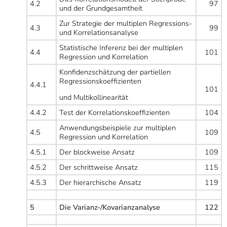
4.2
97
und der Grundgesamtheit
Zur Strategie der multiplen Regressions-
4.3
99
und Korrelationsanalyse
Statistische Inferenz bei der multiplen
4.4
101
Regression und Korrelation
Konfidenzschätzung der partiellen
Regressionskoeffizienten
4.4.1
101
und Multikollinearität
4.4.2
Test der Korrelationskoeffizienten
104
Anwendungsbeispiele zur multiplen
4.5
109
Regression und Korrelation
4.5.1
Der blockweise Ansatz
109
4.5.2
Der schrittweise Ansatz
115
4.5.3
Der hierarchische Ansatz
119
5
Die Varianz-/Kovarianzanalyse
122