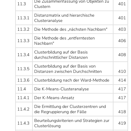
Die Zusammenfassung von Objekten zu
11.3
401
Clustern
Distanzmatrix und hierarchische
11.3.1
401
Clusteranalyse
11.3.2
Die Methode des „nächsten Nachbarn"
403
Die Methode des „entferntesten
11.3.3
406
Nachbarn"
Clusterbildung auf der Basis
11.3.4
408
durchschnittlicher Distanzen
Clusterbildung auf der Basis von
11.3.5
Distanzen zwischen Durchschnitten
410
11.3.6
Clusterbildung nach der Ward-Methode
414
11.4
Die K-Means-Clusteranalyse
417
11.4.1
Der K-Means-Ansatz
417
Die Ermittlung der Clusterzentren und
11.4.2
die Regruppierung der Fälle
418
Beurteilungskriterien und Strategien zur
11.4.3
419
Clusterlösung