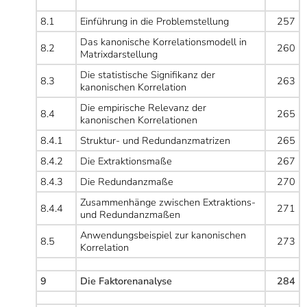
8.1
Einführung in die Problemstellung
257
Das kanonische Korrelationsmodell in
8.2
260
Matrixdarstellung
Die statistische Signifikanz der
8.3
263
kanonischen Korrelation
Die empirische Relevanz der
8.4
265
kanonischen Korrelationen
8.4.1
Struktur- und Redundanzmatrizen
265
8.4.2
Die Extraktionsmaße
267
8.4.3
Die Redundanzmaße
270
Zusammenhänge zwischen Extraktions-
8.4.4
271
und Redundanzmaßen
Anwendungsbeispiel zur kanonischen
8.5
273
Korrelation
9
Die Faktorenanalyse
284