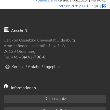
Webmaster
(Stand: 24.06.2026)
|
Kurz-URL:
https://uol.de/p112612
|
#
|
Anschrift
Carl von Ossietzky Universität Oldenburg
Ammerländer Heerstraße 114-118
26129 Oldenburg
Tel.
+49-(0)441-798-0
Kontakt / Anfahrt / Lageplan
Informationen
Datenschutz