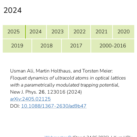
]
7
2024
Informationen zur
Barrierefreiheit
2025
2024
2023
2022
2021
2020
2019
2018
2017
2000-2016
Usman Ali, Martin Holthaus, and Torsten Meier:
Floquet dynamics of ultracold atoms in optical lattices
with a parametrically modulated trapping potential,
New J. Phys.
26
, 123016 (2024)
arXiv:2405.02125
DOI:
10.1088/1367-2630/ad9b47