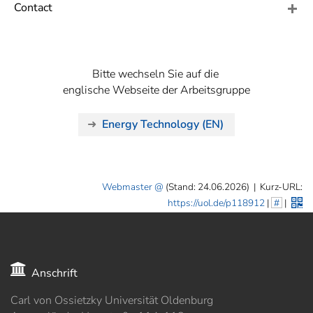
]
7
Contact
Informationen zur
Barrierefreiheit
Bitte wechseln Sie auf die
englische Webseite der Arbeitsgruppe
Energy Technology (EN)
Webmaster
(Stand: 24.06.2026)
|
Kurz-URL:
https://uol.de/p118912
|
#
|
Anschrift
Carl von Ossietzky Universität Oldenburg