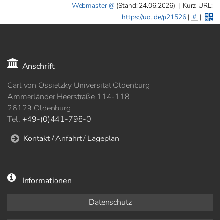
Webmaster
(Stand: 24.06.2026)
|
Kurz-URL:
https://uol.de/p21526
|
#
|
Anschrift
Carl von Ossietzky Universität Oldenburg
Ammerländer Heerstraße 114-118
26129 Oldenburg
Tel.
+49-(0)441-798-0
Kontakt / Anfahrt / Lageplan
Informationen
Datenschutz