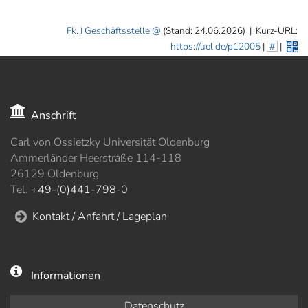
]
7
Informationen zur
Fk. I Geschäftsstelle
(Stand: 24.06.2026)
|
Kurz-URL:
Barrierefreiheit
https://uol.de/p12005
|
#
|
Anschrift
Carl von Ossietzky Universität Oldenburg
Ammerländer Heerstraße 114-118
26129 Oldenburg
Tel.
+49-(0)441-798-0
Kontakt / Anfahrt / Lageplan
Informationen
Datenschutz