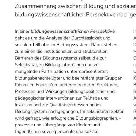
Zusammenhang zwischen Bildung und sozialer U
bildungswissenschaftlicher Perspektive nachg
In einer
bildungswissenschaftlichen Perspektive
I
geht es um die Analyse der Durchlässigkeit und
A
sozialen Teilhabe im Bildungssystem. Dabei stehen
D
zum einen die institutionellen und strukturellen
M
Barrieren des Bildungssystems selbst, die zur
D
Selektivität, zu Bildungsabbrüchen und zur
u
mangelnden Partizipation unterrepräsentierter,
U
bildungsbenachteiligter und beeinträchtigter Gruppen
K
führen, im Fokus. Zum anderen wird den Strukturen,
B
Prozessen und Wirkungen bildungspolitischer und
B
pädagogischer Interventionen zur Teilhabe und
A
Inklusion und zur Qualitätsverbesserung im
w
Bildungssystem nachgegangen. Im sekundären Sektor
B
wird gefragt, wie erfolgreiche Bildungsbiographien, -
A
prozesse und -übergänge von Kindern und
a
Jugendlichen sowie personale und soziale
h