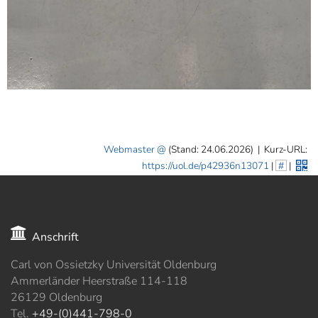
Webmaster
(Stand: 24.06.2026)
|
Kurz-URL:
https://uol.de/p42936n13071
|
#
|
Anschrift
Carl von Ossietzky Universität Oldenburg
Ammerländer Heerstraße 114-118
26129 Oldenburg
Tel.
+49-(0)441-798-0