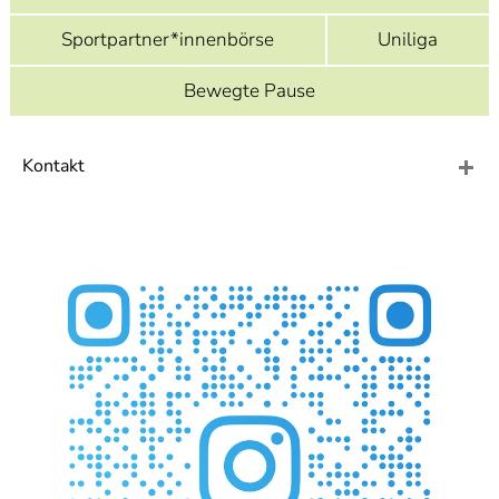
]
7
Informationen zur
Sportpartner*innenbörse
Uniliga
Barrierefreiheit
Bewegte Pause
Kontakt