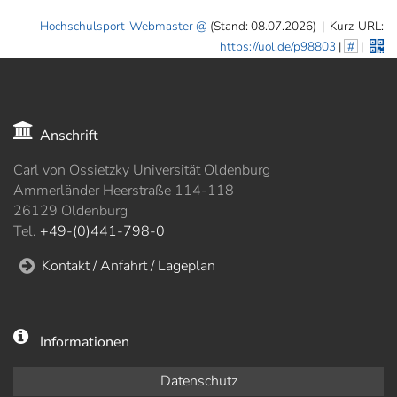
Hochschulsport-Webmaster
(Stand: 08.07.2026)
|
Kurz-URL:
https://uol.de/p98803
|
#
|
Anschrift
Carl von Ossietzky Universität Oldenburg
Ammerländer Heerstraße 114-118
26129 Oldenburg
Tel.
+49-(0)441-798-0
Kontakt / Anfahrt / Lageplan
Informationen
Datenschutz