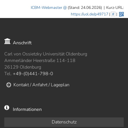
ICBM-Webmaster
(Stand: 24.06.2026)
|
Kurz-URL:
https://uol.de/p49717
|
#
|
Anschrift
Carl von Ossietzky Universität Oldenburg
Ammerländer Heerstraße 114-118
26129 Oldenburg
Tel.
+49-(0)441-798-0
Kontakt / Anfahrt / Lageplan
Informationen
Datenschutz