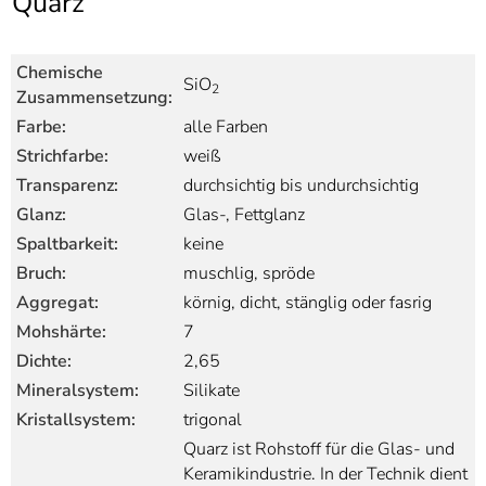
Quarz
]
7
Informationen zur
Barrierefreiheit
Chemische
SiO
2
Zusammensetzung:
Farbe:
alle Farben
Strichfarbe:
weiß
Transparenz:
durchsichtig bis undurchsichtig
Glanz:
Glas-, Fettglanz
Spaltbarkeit:
keine
Bruch:
muschlig, spröde
Aggregat:
körnig, dicht, stänglig oder fasrig
Mohshärte:
7
Dichte:
2,65
Mineralsystem:
Silikate
Kristallsystem:
trigonal
Quarz ist Rohstoff für die Glas- und
Keramikindustrie. In der Technik dient